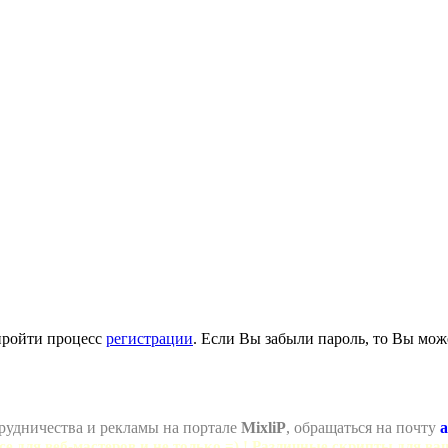
пройти процесс
регистрации
. Если Вы забыли пароль, то Вы мож
рудничества и рекламы на портале
MixliP
, обращаться на почту
a
се для веб-мастеров и не только =) ! Различные скрипты для ва