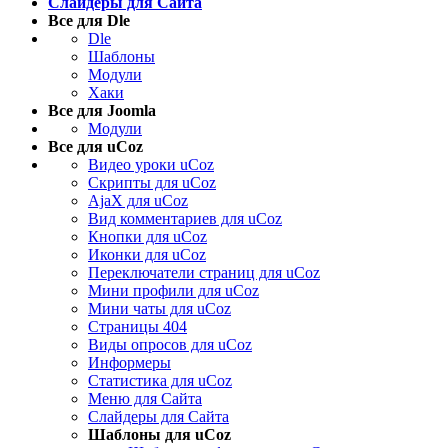
Слайдеры для Сайта
Все для Dle
Dle
Шаблоны
Модули
Хаки
Все для Joomla
Модули
Все для uCoz
Видео уроки uCoz
Скрипты для uCoz
AjaX для uCoz
Вид комментариев для uCoz
Кнопки для uCoz
Иконки для uCoz
Переключатели страниц для uCoz
Мини профили для uCoz
Мини чаты для uCoz
Страницы 404
Виды опросов для uCoz
Информеры
Статистика для uCoz
Меню для Сайта
Слайдеры для Сайта
Шаблоны для uCoz