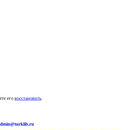
ете его
восстановить
.
dmin@turklib.ru
шего сайта. И еще на нашем сайте немало софта! Заходи не 