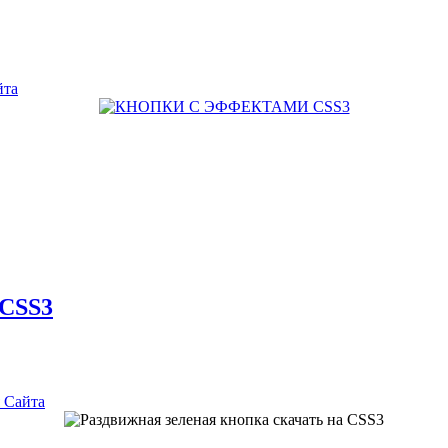
йта
 CSS3
 Сайта